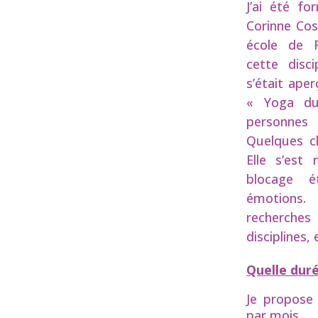
J’ai été fo
Corinne Cos
école de F
cette disci
s’était ape
« Yoga du
personnes n
Quelques ch
Elle s’est
blocage é
émotion
recherches
disciplines, 
Quelle dur
Je propose
par mois.