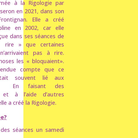
rmée à la Rigologie par
seron en 2021, dans son
rontignan. Elle a créé
pline en 2002, car elle
rçue dans ses séances de
 rire » que certaines
’arrivaient pas à rire.
oses les « bloquaient».
 rendue compte que ce
tait souvent lié aux
s. En faisant des
 et à l’aide d’autres
elle a créé la Rigologie.
ée?
 des séances un samedi