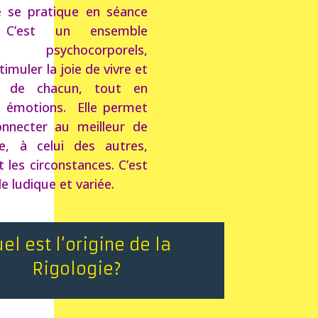
e se pratique en séance
e. C’est un ensemble
es psychocorporels,
timuler la joie de vivre et
me de chacun, tout en
s émotions. Elle permet
nnecter au meilleur de
, à celui des autres,
 les circonstances. C’est
 ludique et variée.
el est l’origine de la
Rigologie?