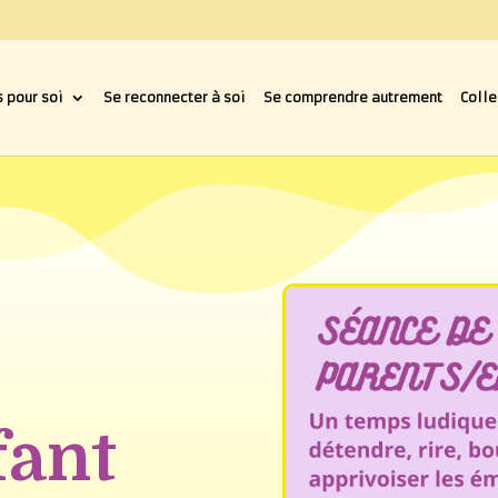
 pour soi
Se reconnecter à soi
Se comprendre autrement
Colle
fant