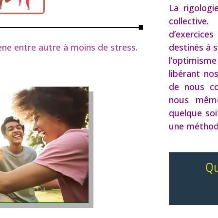
La rigologi
collectiv
d’exercic
ne entre autre à moins de stress.
destinés à s
l’optimis
libérant no
de nous co
nous même
quelque soit
une méthode
Qu