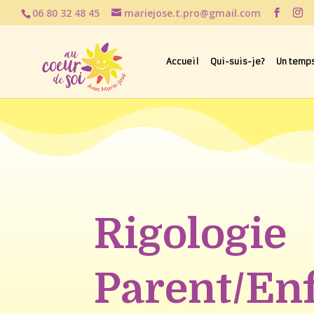
06 80 32 48 45
mariejose.t.pro@gmail.com
Accueil
Qui-suis-je?
Un temps
Rigologie
Parent/En